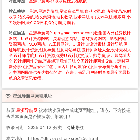
站点标题：
星源导航网-只收录更优质在线的
站点关键：
星源,星源导航网,星源资源导航,自动收录,自动秒收录,实时
收录,站长导航,站长集聚地,站长收录,技术导航,QQ技术导航,娱乐网,小
刀娱乐网,爱Q,QQ技术,QQ导航,导航君
站点描述：
星源导航网(https://hao.mvpox.com)收集国内外优秀设计
网站、UI设计资源网站、灵感创意网站、素材资源网站、影视网站、
资源网站、SEO网站、AI工具网站、UI设计,UI设计素材,设计导航,网
址导航,设计资源,创意导航,创意网站导航,设计师网址大全,设计素材大
全,设计师导航,UI设计资源,优秀UI设计欣赏,设计师导航,设计师网址大
全,设计师网址导航,产品经理网址导航,交互设计师网址导航，定时更
新分享优质产品设计书签，国内屈指可数的优质目录导航分类平台，
为中国网民提供多达数亿的访问点击，满足用户随时查阅最全面最权
威的文章资讯教程。
星源导航网
索引地址
恭喜
星源导航网
被本站收录并生成此页面地址，请点击下方按钮
查看本页面是否被搜索引擎索引！
收录日期：2025-04-12 分类：
网址导航
本文地址：https://dh.yzyyzf.cn/site/250.html