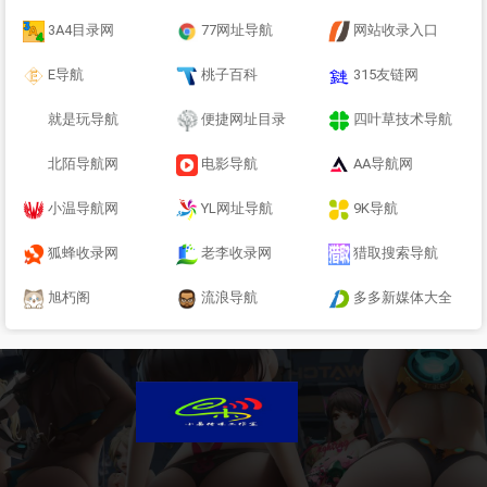
3A4目录网
77网址导航
网站收录入口
E导航
桃子百科
315友链网
就是玩导航
便捷网址目录
四叶草技术导航
北陌导航网
电影导航
AA导航网
小温导航网
YL网址导航
9K导航
狐蜂收录网
老李收录网
猎取搜索导航
旭朽阁
流浪导航
多多新媒体大全