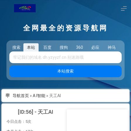
全网最全的资源导航网
搜索
本站
百度
搜狗
360
必应
神马
头
本站搜索
导航首页
»
A I智能
»
天工AI
[ID:56] - 天工AI
今日点击：5次