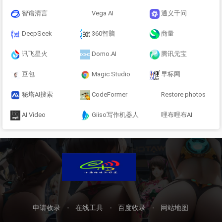
智谱清言
Vega AI
通义千问
DeepSeek
360智脑
商量
讯飞星火
Domo.AI
腾讯元宝
豆包
Magic Studio
早标网
秘塔AI搜索
CodeFormer
Restore photos
AI Video
Giiso写作机器人
哩布哩布AI
申请收录
-
在线工具
-
百度收录
-
网站地图