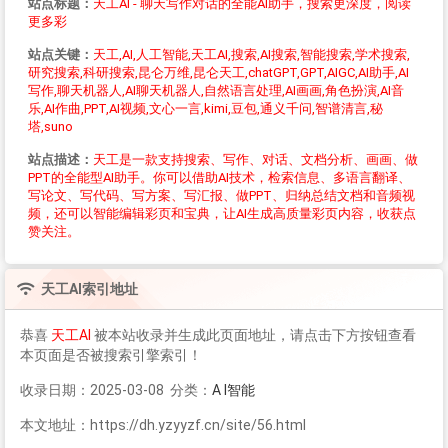
站点标题：
天工AI - 聊天写作对话的全能AI助手，搜索更深度，阅读
更多彩
站点关键：
天工,AI,人工智能,天工AI,搜索,AI搜索,智能搜索,学术搜索,
研究搜索,科研搜索,昆仑万维,昆仑天工,chatGPT,GPT,AIGC,AI助手,AI
写作,聊天机器人,AI聊天机器人,自然语言处理,AI画画,角色扮演,AI音
乐,AI作曲,PPT,AI视频,文心一言,kimi,豆包,通义千问,智谱清言,秘
塔,suno
站点描述：
天工是一款支持搜索、写作、对话、文档分析、画画、做
PPT的全能型AI助手。你可以借助AI技术，检索信息、多语言翻译、
写论文、写代码、写方案、写汇报、做PPT、归纳总结文档和音频视
频，还可以智能编辑彩页和宝典，让AI生成高质量彩页内容，收获点
赞关注。
天工AI
索引地址
恭喜
天工AI
被本站收录并生成此页面地址，请点击下方按钮查看
本页面是否被搜索引擎索引！
收录日期：2025-03-08 分类：
A I智能
本文地址：https://dh.yzyyzf.cn/site/56.html