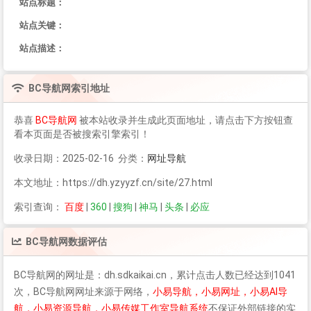
站点标题：
站点关键：
站点描述：
BC导航网
索引地址
恭喜
BC导航网
被本站收录并生成此页面地址，请点击下方按钮查
看本页面是否被搜索引擎索引！
收录日期：2025-02-16 分类：
网址导航
本文地址：https://dh.yzyyzf.cn/site/27.html
索引查询：
百度
|
360
|
搜狗
|
神马
|
头条
|
必应
BC导航网
数据评估
BC导航网
的网址是：dh.sdkaikai.cn，累计点击人数已经达到1041
次，
BC导航网
网址来源于网络，
小易导航，小易网址，小易AI导
航，小易资源导航，小易传媒工作室导航系统
不保证外部链接的实