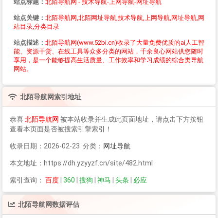
站点标题：
北陌导航网 - 技术导航-上网导航-网址导航
站点关键：
北陌导航网,北陌网址导航,技术导航,上网导航,网址导航,网
站目录,分类目录
站点描述：
北陌导航网(www.52bi.cn)收录了大量免费优质的ai人工智
能、资源干货、在线工具等众多分类的网站，千余良心网站供您随时
享用，是一个能够提高生活质量、工作效率和学习成绩的综合类导航
网站。
北陌导航网
索引地址
恭喜
北陌导航网
被本站收录并生成此页面地址，请点击下方按钮
查看本页面是否被搜索引擎索引！
收录日期：2026-02-23 分类：
网址导航
本文地址：https://dh.yzyyzf.cn/site/482.html
索引查询：
百度
|
360
|
搜狗
|
神马
|
头条
|
必应
北陌导航网
数据评估